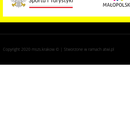
Copyright 2020 mszs.krakow © | Stworzone w ramach
atwi.pl