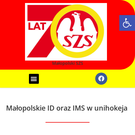
Ot
Małopolski SZS
REALIZOWANE PROGRAMY
SYSTEM REJESTRACJI SZKÓŁ
IGRZYSKA MŁODZIEŻY SZKOLNEJ
LICEALIADA MŁODZIEŻY
Małopolskie ID oraz IMS w unihokeja