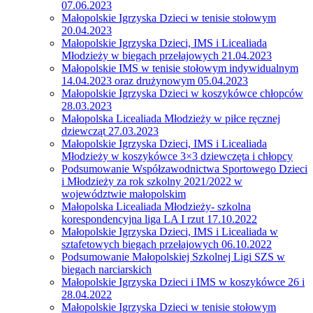
07.06.2023
Małopolskie Igrzyska Dzieci w tenisie stołowym
20.04.2023
Małopolskie Igrzyska Dzieci, IMS i Licealiada
Młodzieży w biegach przełajowych 21.04.2023
Małopolskie IMS w tenisie stołowym indywidualnym
14.04.2023 oraz drużynowym 05.04.2023
Małopolskie Igrzyska Dzieci w koszykówce chłopców
28.03.2023
Małopolska Licealiada Młodzieży w piłce ręcznej
dziewcząt 27.03.2023
Małopolskie Igrzyska Dzieci, IMS i Licealiada
Młodzieży w koszykówce 3×3 dziewczęta i chłopcy
Podsumowanie Współzawodnictwa Sportowego Dzieci
i Młodzieży za rok szkolny 2021/2022 w
województwie małopolskim
Małopolska Licealiada Młodzieży- szkolna
korespondencyjna liga LA I rzut 17.10.2022
Małopolskie Igrzyska Dzieci, IMS i Licealiada w
sztafetowych biegach przełajowych 06.10.2022
Podsumowanie Małopolskiej Szkolnej Ligi SZS w
biegach narciarskich
Małopolskie Igrzyska Dzieci i IMS w koszykówce 26 i
28.04.2022
Małopolskie Igrzyska Dzieci w tenisie stołowym