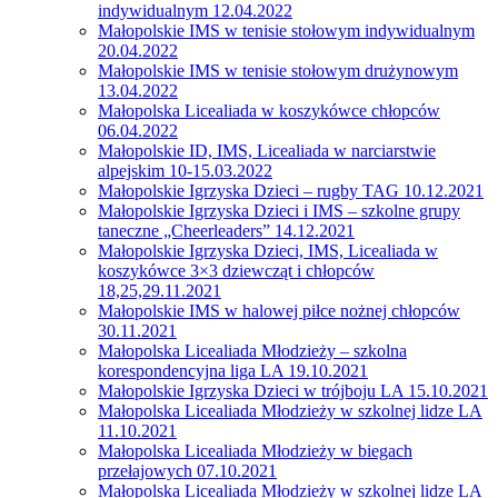
indywidualnym 12.04.2022
Małopolskie IMS w tenisie stołowym indywidualnym
20.04.2022
Małopolskie IMS w tenisie stołowym drużynowym
13.04.2022
Małopolska Licealiada w koszykówce chłopców
06.04.2022
Małopolskie ID, IMS, Licealiada w narciarstwie
alpejskim 10-15.03.2022
Małopolskie Igrzyska Dzieci – rugby TAG 10.12.2021
Małopolskie Igrzyska Dzieci i IMS – szkolne grupy
taneczne „Cheerleaders” 14.12.2021
Małopolskie Igrzyska Dzieci, IMS, Licealiada w
koszykówce 3×3 dziewcząt i chłopców
18,25,29.11.2021
Małopolskie IMS w halowej piłce nożnej chłopców
30.11.2021
Małopolska Licealiada Młodzieży – szkolna
korespondencyjna liga LA 19.10.2021
Małopolskie Igrzyska Dzieci w trójboju LA 15.10.2021
Małopolska Licealiada Młodzieży w szkolnej lidze LA
11.10.2021
Małopolska Licealiada Młodzieży w biegach
przełajowych 07.10.2021
Małopolska Licealiada Młodzieży w szkolnej lidze LA