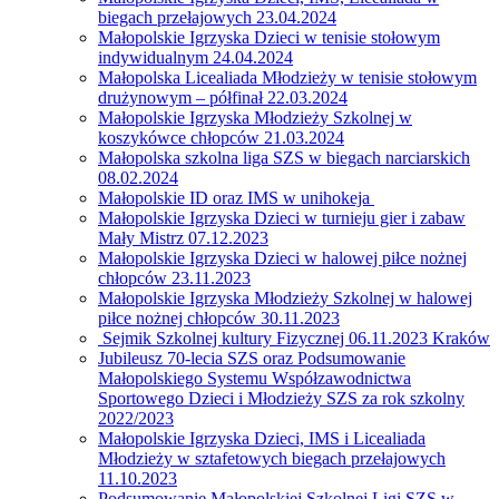
biegach przełajowych 23.04.2024
Małopolskie Igrzyska Dzieci w tenisie stołowym
indywidualnym 24.04.2024
Małopolska Licealiada Młodzieży w tenisie stołowym
drużynowym – półfinał 22.03.2024
Małopolskie Igrzyska Młodzieży Szkolnej w
koszykówce chłopców 21.03.2024
Małopolska szkolna liga SZS w biegach narciarskich
08.02.2024
Małopolskie ID oraz IMS w unihokeja
Małopolskie Igrzyska Dzieci w turnieju gier i zabaw
Mały Mistrz 07.12.2023
Małopolskie Igrzyska Dzieci w halowej piłce nożnej
chłopców 23.11.2023
Małopolskie Igrzyska Młodzieży Szkolnej w halowej
piłce nożnej chłopców 30.11.2023
Sejmik Szkolnej kultury Fizycznej 06.11.2023 Kraków
Jubileusz 70-lecia SZS oraz Podsumowanie
Małopolskiego Systemu Współzawodnictwa
Sportowego Dzieci i Młodzieży SZS za rok szkolny
2022/2023
Małopolskie Igrzyska Dzieci, IMS i Licealiada
Młodzieży w sztafetowych biegach przełajowych
11.10.2023
Podsumowanie Małopolskiej Szkolnej Ligi SZS w