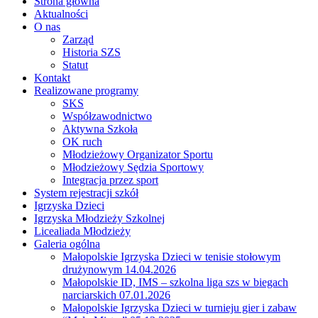
Strona główna
Aktualności
O nas
Zarząd
Historia SZS
Statut
Kontakt
Realizowane programy
SKS
Współzawodnictwo
Aktywna Szkoła
OK ruch
Młodzieżowy Organizator Sportu
Młodzieżowy Sędzia Sportowy
Integracja przez sport
System rejestracji szkół
Igrzyska Dzieci
Igrzyska Młodzieży Szkolnej
Licealiada Młodzieży
Galeria ogólna
Małopolskie Igrzyska Dzieci w tenisie stołowym
drużynowym 14.04.2026
Małopolskie ID, IMS – szkolna liga szs w biegach
narciarskich 07.01.2026
Małopolskie Igrzyska Dzieci w turnieju gier i zabaw