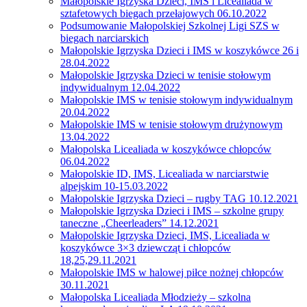
Małopolskie Igrzyska Dzieci, IMS i Licealiada w
sztafetowych biegach przełajowych 06.10.2022
Podsumowanie Małopolskiej Szkolnej Ligi SZS w
biegach narciarskich
Małopolskie Igrzyska Dzieci i IMS w koszykówce 26 i
28.04.2022
Małopolskie Igrzyska Dzieci w tenisie stołowym
indywidualnym 12.04.2022
Małopolskie IMS w tenisie stołowym indywidualnym
20.04.2022
Małopolskie IMS w tenisie stołowym drużynowym
13.04.2022
Małopolska Licealiada w koszykówce chłopców
06.04.2022
Małopolskie ID, IMS, Licealiada w narciarstwie
alpejskim 10-15.03.2022
Małopolskie Igrzyska Dzieci – rugby TAG 10.12.2021
Małopolskie Igrzyska Dzieci i IMS – szkolne grupy
taneczne „Cheerleaders” 14.12.2021
Małopolskie Igrzyska Dzieci, IMS, Licealiada w
koszykówce 3×3 dziewcząt i chłopców
18,25,29.11.2021
Małopolskie IMS w halowej piłce nożnej chłopców
30.11.2021
Małopolska Licealiada Młodzieży – szkolna