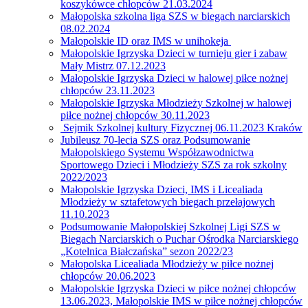
koszykówce chłopców 21.03.2024
Małopolska szkolna liga SZS w biegach narciarskich
08.02.2024
Małopolskie ID oraz IMS w unihokeja
Małopolskie Igrzyska Dzieci w turnieju gier i zabaw
Mały Mistrz 07.12.2023
Małopolskie Igrzyska Dzieci w halowej piłce nożnej
chłopców 23.11.2023
Małopolskie Igrzyska Młodzieży Szkolnej w halowej
piłce nożnej chłopców 30.11.2023
Sejmik Szkolnej kultury Fizycznej 06.11.2023 Kraków
Jubileusz 70-lecia SZS oraz Podsumowanie
Małopolskiego Systemu Współzawodnictwa
Sportowego Dzieci i Młodzieży SZS za rok szkolny
2022/2023
Małopolskie Igrzyska Dzieci, IMS i Licealiada
Młodzieży w sztafetowych biegach przełajowych
11.10.2023
Podsumowanie Małopolskiej Szkolnej Ligi SZS w
Biegach Narciarskich o Puchar Ośrodka Narciarskiego
„Kotelnica Białczańska” sezon 2022/23
Małopolska Licealiada Młodzieży w piłce nożnej
chłopców 20.06.2023
Małopolskie Igrzyska Dzieci w piłce nożnej chłopców
13.06.2023, Małopolskie IMS w piłce nożnej chłopców