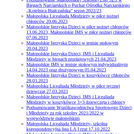
Biegach Narciarskich o Puchar Ośrodka Narciarskiego
„Kotelnica Białczańska” sezon 2022/23
Małopolska Licealiada Młodzieży w piłce nożnej
chłopców 20.06.2023
Małopolskie Igrzyska Dzieci w piłce nożnej chłopców
13.06.2023, Małopolskie IMS w piłce nożnej chłopców
07.06.2023
Małopolskie Igrzyska Dzieci w tenisie stołowym
20.04.2023
Małopolskie Igrzyska Dzieci, IMS i Licealiada
Młodzieży w biegach przełajowych 21.04.2023
Małopolskie IMS w tenisie stołowym indywidualnym
14.04.2023 oraz drużynowym 05.04.2023
Małopolskie Igrzyska Dzieci w koszykówce chłopców
28.03.2023
Małopolska Licealiada Młodzieży w piłce ręcznej
dziewcząt 27.03.2023
Małopolskie Igrzyska Dzieci, IMS i Licealiada
Młodzieży w koszykówce 3×3 dziewczęta i chłopcy
Podsumowanie Współzawodnictwa Sportowego Dzieci
i Młodzieży za rok szkolny 2021/2022 w
województwie małopolskim
Małopolska Licealiada Młodzieży- szkolna
korespondencyjna liga LA I rzut 17.10.2022