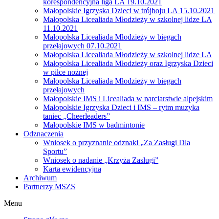
korespondencyjna liga LA 19.10.2021
Małopolskie Igrzyska Dzieci w trójboju LA 15.10.2021
Małopolska Licealiada Młodzieży w szkolnej lidze LA
11.10.2021
Małopolska Licealiada Młodzieży w biegach
przełajowych 07.10.2021
Małopolska Licealiada Młodzieży w szkolnej lidze LA
Małopolska Licealiada Młodzieży oraz Igrzyska Dzieci
w piłce nożnej
Małopolska Licealiada Młodzieży w biegach
przełajowych
Małopolskie IMS i Licealiada w narciarstwie alpejskim
Małopolskie Igrzyska Dzieci i IMS – rytm muzyka
taniec „Cheerleaders”
Małopolskie IMS w badmintonie
Odznaczenia
Wniosek o przyznanie odznaki „Za Zasługi Dla
Sportu”
Wniosek o nadanie „Krzyża Zasługi”
Karta ewidencyjna
Archiwum
Partnerzy MSZS
Menu