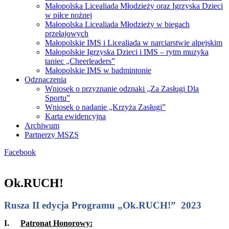
Małopolska Licealiada Młodzieży oraz Igrzyska Dzieci
w piłce nożnej
Małopolska Licealiada Młodzieży w biegach
przełajowych
Małopolskie IMS i Licealiada w narciarstwie alpejskim
Małopolskie Igrzyska Dzieci i IMS – rytm muzyka
taniec „Cheerleaders”
Małopolskie IMS w badmintonie
Odznaczenia
Wniosek o przyznanie odznaki „Za Zasługi Dla
Sportu”
Wniosek o nadanie „Krzyża Zasługi”
Karta ewidencyjna
Archiwum
Partnerzy MSZS
Facebook
Ok.RUCH!
Rusza II edycja Programu „Ok.RUCH!” 2023
I.
Patronat Honorowy: