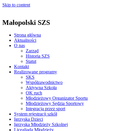
Skip to content
Małopolski SZS
Strona główna
Aktualności
O nas
Zarząd
Historia SZS
Statut
Kontakt
Realizowane programy
SKS
Współzawodnictwo
Aktywna Szkoła
OK ruch
Młodzieżowy Organizator Sportu
Młodzieżowy Sędzia Sportowy
Integracja przez sport
System rejestracji szkół
Igrzyska Dzieci
Igrzyska Młodzieży Szkolnej
Licealiada Młodzieży