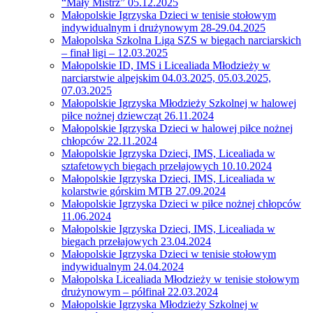
“Mały Mistrz” 05.12.2025
Małopolskie Igrzyska Dzieci w tenisie stołowym
indywidualnym i drużynowym 28-29.04.2025
Małopolska Szkolna Liga SZS w biegach narciarskich
– finał ligi – 12.03.2025
Małopolskie ID, IMS i Licealiada Młodzieży w
narciarstwie alpejskim 04.03.2025, 05.03.2025,
07.03.2025
Małopolskie Igrzyska Młodzieży Szkolnej w halowej
piłce nożnej dziewcząt 26.11.2024
Małopolskie Igrzyska Dzieci w halowej piłce nożnej
chłopców 22.11.2024
Małopolskie Igrzyska Dzieci, IMS, Licealiada w
sztafetowych biegach przełajowych 10.10.2024
Małopolskie Igrzyska Dzieci, IMS, Licealiada w
kolarstwie górskim MTB 27.09.2024
Małopolskie Igrzyska Dzieci w piłce nożnej chłopców
11.06.2024
Małopolskie Igrzyska Dzieci, IMS, Licealiada w
biegach przełajowych 23.04.2024
Małopolskie Igrzyska Dzieci w tenisie stołowym
indywidualnym 24.04.2024
Małopolska Licealiada Młodzieży w tenisie stołowym
drużynowym – półfinał 22.03.2024
Małopolskie Igrzyska Młodzieży Szkolnej w