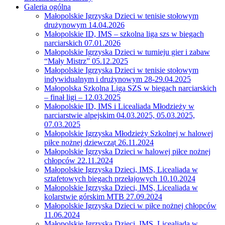
Galeria ogólna
Małopolskie Igrzyska Dzieci w tenisie stołowym
drużynowym 14.04.2026
Małopolskie ID, IMS – szkolna liga szs w biegach
narciarskich 07.01.2026
Małopolskie Igrzyska Dzieci w turnieju gier i zabaw
“Mały Mistrz” 05.12.2025
Małopolskie Igrzyska Dzieci w tenisie stołowym
indywidualnym i drużynowym 28-29.04.2025
Małopolska Szkolna Liga SZS w biegach narciarskich
– finał ligi – 12.03.2025
Małopolskie ID, IMS i Licealiada Młodzieży w
narciarstwie alpejskim 04.03.2025, 05.03.2025,
07.03.2025
Małopolskie Igrzyska Młodzieży Szkolnej w halowej
piłce nożnej dziewcząt 26.11.2024
Małopolskie Igrzyska Dzieci w halowej piłce nożnej
chłopców 22.11.2024
Małopolskie Igrzyska Dzieci, IMS, Licealiada w
sztafetowych biegach przełajowych 10.10.2024
Małopolskie Igrzyska Dzieci, IMS, Licealiada w
kolarstwie górskim MTB 27.09.2024
Małopolskie Igrzyska Dzieci w piłce nożnej chłopców
11.06.2024
Małopolskie Igrzyska Dzieci, IMS, Licealiada w