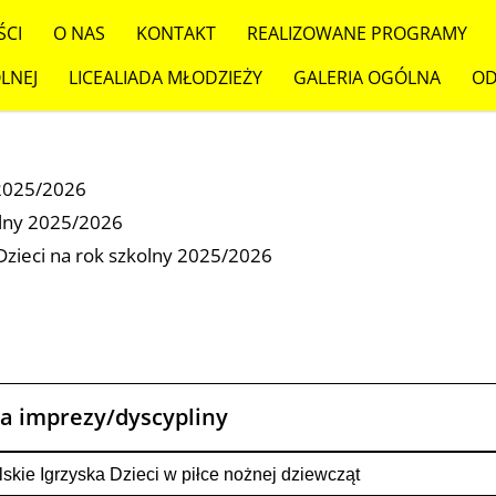
ŚCI
O NAS
KONTAKT
REALIZOWANE PROGRAMY
LNEJ
LICEALIADA MŁODZIEŻY
GALERIA OGÓLNA
OD
 2025/2026
olny 2025/2026
Dzieci na rok szkolny 2025/2026
a imprezy/dyscypliny
skie Igrzyska Dzieci w piłce nożnej dziewcząt