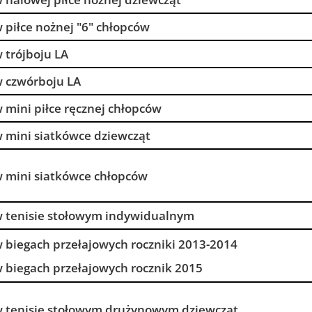
w piłce nożnej "6" chłopców
w trójboju LA
w czwórboju LA
w mini piłce ręcznej chłopców
w mini siatkówce dziewcząt
 w mini siatkówce chłopców
 w tenisie stołowym indywidualnym
w biegach przełajowych roczniki 2013-2014
w biegach przełajowych rocznik 2015
 w tenisie stołowym drużynowym dziewcząt