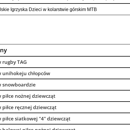
skie Igrzyska Dzieci w kolarstwie górskim MTB
iny
w rugby TAG
 w unihokeju chłopców
 w snowboardzie
w piłce nożnej dziewcząt
w piłce ręcznej dziewcząt
 piłce siatkowej "4" dziewcząt
w halowej piłce nożnej dziewcząt