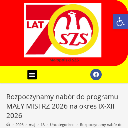
Ot
Małopolski SZS
REALIZOWANE PROGRAMY
SYSTEM REJESTRACJI SZKÓŁ
IGRZYSKA MŁODZIEŻY SZKOLNEJ
LICEALIADA MŁODZIEŻY
Rozpoczynamy nabór do programu
MAŁY MISTRZ 2026 na okres IX-XII
2026
>
2026
>
maj
>
18
>
Uncategorized
>
Rozpoczynamy nabór do pro