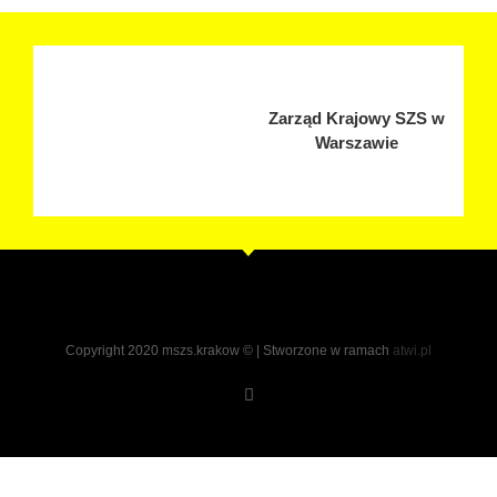
Zarząd Krajowy SZS w
Warszawie
Copyright 2020 mszs.krakow © | Stworzone w ramach
atwi.pl