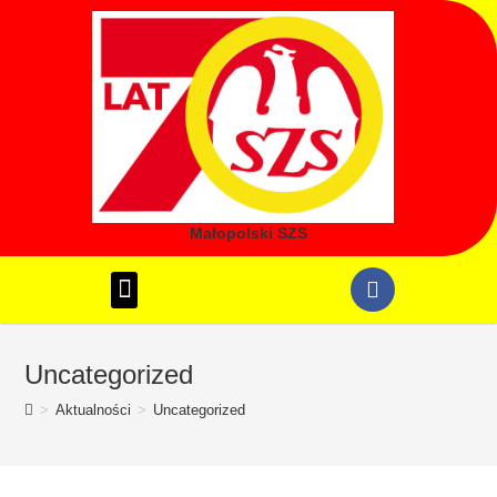
Małopolski SZS
REALIZOWANE PROGRAMY
SYSTEM REJESTRACJI SZKÓŁ
IGRZYSKA MŁODZIEŻY SZKOLNEJ
LICEALIADA MŁODZIEŻY
Uncategorized
>
Aktualności
>
Uncategorized