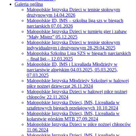
Galeria ogólna
Małopolskie Igrzyska Dzieci w tenisie stołowym
drużynowym 14.04.2026
Małopolskie ID, IMS – szkolna liga szs w biegach
narciarskich 07.01.2026
Małopolskie Igrzyska Dzieci w turnieju gier i zabaw
“Mały Mistrz” 05.12.2025
Małopolskie Igrzyska Dzieci w tenisie stołowym
indywidualnym i drużynowym 28-29.04.2025
Małopolska Szkolna Liga SZS w biegach narciarskich
– finał ligi – 12.03.2025
Małopolskie ID, IMS i Licealiada Młodzieży w
narciarstwie alpejskim 04.03.2025, 05.03.2025,
07.03.2025
Małopolskie Igrzyska Młodzieży Szkolnej w halowej
piłce nożnej dziewcząt 26.11.2024
Małopolskie Igrzyska Dzieci w halowej piłce nożnej
chłopców 22.11.2024
Małopolskie Igrzyska Dzieci, IMS, Licealiada w
sztafetowych biegach przełajowych 10.10.2024
Małopolskie Igrzyska Dzieci, IMS, Licealiada w
kolarstwie górskim MTB 27.09.2024
Małopolskie Igrzyska Dzieci w piłce nożnej chłopców
11.06.2024
Małopolskie Igrzyska Dzieci, IMS, Licealiada w