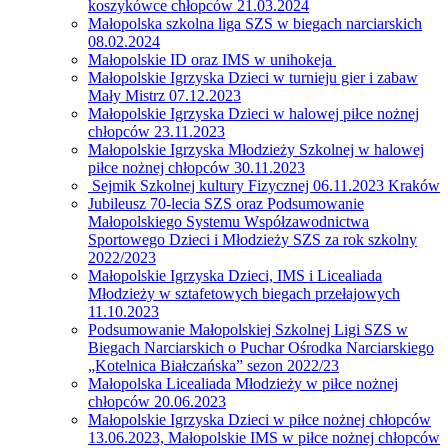
koszykówce chłopców 21.03.2024
Małopolska szkolna liga SZS w biegach narciarskich
08.02.2024
Małopolskie ID oraz IMS w unihokeja
Małopolskie Igrzyska Dzieci w turnieju gier i zabaw
Mały Mistrz 07.12.2023
Małopolskie Igrzyska Dzieci w halowej piłce nożnej
chłopców 23.11.2023
Małopolskie Igrzyska Młodzieży Szkolnej w halowej
piłce nożnej chłopców 30.11.2023
Sejmik Szkolnej kultury Fizycznej 06.11.2023 Kraków
Jubileusz 70-lecia SZS oraz Podsumowanie
Małopolskiego Systemu Współzawodnictwa
Sportowego Dzieci i Młodzieży SZS za rok szkolny
2022/2023
Małopolskie Igrzyska Dzieci, IMS i Licealiada
Młodzieży w sztafetowych biegach przełajowych
11.10.2023
Podsumowanie Małopolskiej Szkolnej Ligi SZS w
Biegach Narciarskich o Puchar Ośrodka Narciarskiego
„Kotelnica Białczańska” sezon 2022/23
Małopolska Licealiada Młodzieży w piłce nożnej
chłopców 20.06.2023
Małopolskie Igrzyska Dzieci w piłce nożnej chłopców
13.06.2023, Małopolskie IMS w piłce nożnej chłopców