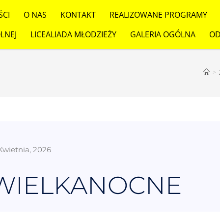
ŚCI
O NAS
KONTAKT
REALIZOWANE PROGRAMY
LNEJ
LICEALIADA MŁODZIEŻY
GALERIA OGÓLNA
OD
>
Kwietnia, 2026
 WIELKANOCNE