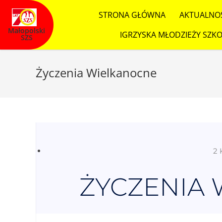
STRONA GŁÓWNA
AKTUALNO
Małopolski
IGRZYSKA MŁODZIEŻY SZKO
SZS
Życzenia Wielkanocne
2 
ŻYCZENIA