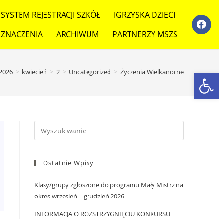
SYSTEM REJESTRACJI SZKÓŁ
IGRZYSKA DZIECI
ZNACZENIA
ARCHIWUM
PARTNERZY MSZS
Ot
2026
>
kwiecień
>
2
>
Uncategorized
>
Życzenia Wielkanocne
Ostatnie Wpisy
Klasy/grupy zgłoszone do programu Mały Mistrz na
okres wrzesień – grudzień 2026
INFORMACJA O ROZSTRZYGNIĘCIU KONKURSU